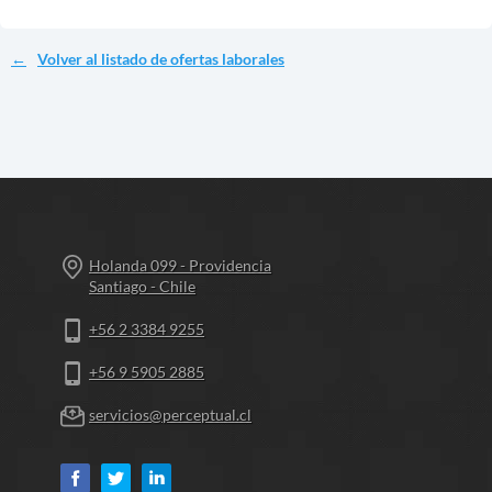
Volver al listado de ofertas laborales
Holanda 099 - Providencia
Santiago - Chile
+56 2 3384 9255
+56 9 5905 2885
servicios@perceptual.cl