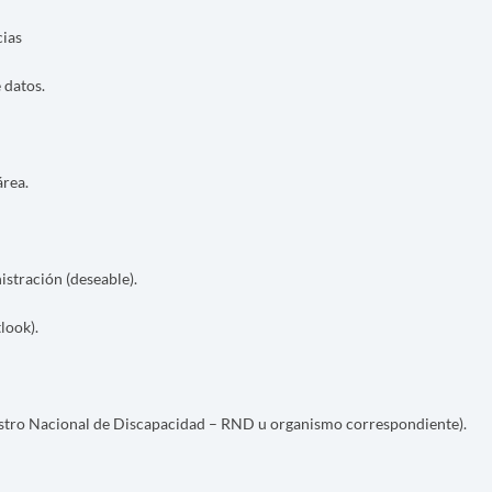
cias
 datos.
área.
stración (deseable).
look).
gistro Nacional de Discapacidad – RND u organismo correspondiente).