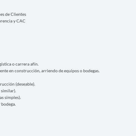
les de Clientes
erencia y CAC
stica o carrera afín.
mente en construcción, arriendo de equipos o bodegas.
rucción (deseable).
similar).
as simples).
 bodega.