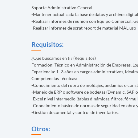
Soporte Administrativo General
-Mantener actualizada la base de datos y archivos digita
-Realizar informes de reunión con Equipo Comercial, G
-Realizar informes de scrat report de material MAL uso
Requisitos:
¿Qué buscamos en ti? (Requisitos)
Formación: Técnico en Administración de Empresas, Logí
Experiencia: 1–3 años en cargos administrativos, ideal
Competencias Técnicas:
-Conocimiento del rubro de moldajes, andamios o const
-Manejo de ERP o software de bodegas (Dynamic, SAP o 
-Excel nivel intermedio (tablas dinámicas, filtros, fórmul
-Conocimiento básico de normas de seguridad en obra y
-Gestión documental y control de inventarios.
Otros: