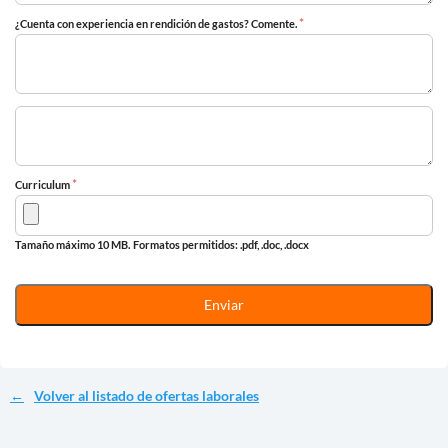
*
¿Cuenta con experiencia en rendición de gastos? Comente.
*
Curriculum
Tamaño máximo 10 MB.
Formatos permitidos: .pdf, .doc, .docx
Volver al listado de ofertas laborales