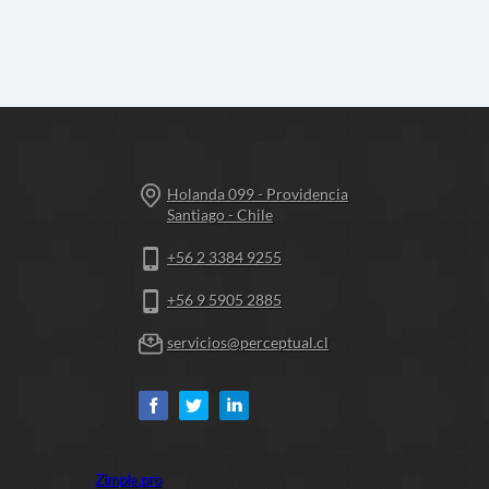
Holanda 099 - Providencia
Santiago - Chile
+56 2 3384 9255
+56 9 5905 2885
servicios@perceptual.cl
Zimple.pro