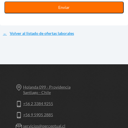
Volver al listado de ofertas laborales
Holanda 099 - Providencia
Santiago - Chile
+56 2 3384 9255
+56 9 5905 2885
servicios@perceptual.cl