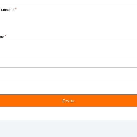
*
s? Comente
*
nte