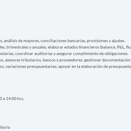
, análisis de mayores, conciliaciones bancarias, provisiones y ajustes.
es, trimestrales y anuales; elaborar estados financieros (balance, P&L, flu
utarias, coordinar auditorías y asegurar cumplimiento de obligaciones.
nos, asesores tributarios, bancos y proveedores; gestionar documentació
icos, variaciones presupuestarias; apoyar en la elaboración de presupuesto
0 a 14:00 hrs.
itoría