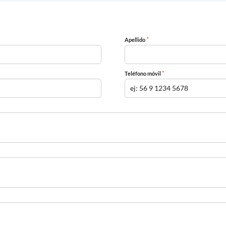
*
Apellido
*
Teléfono móvil