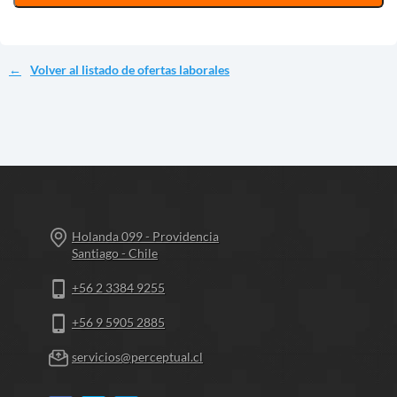
Volver al listado de ofertas laborales
Holanda 099 - Providencia
Santiago - Chile
+56 2 3384 9255
+56 9 5905 2885
servicios@perceptual.cl