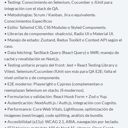
• Testing: Conocimiento en Selenium, Cucumber y JUnit para
integración con el stack de QA.
• Metodologías: Scrum / Kanban, Jira o equivalente.
Conocimientos Especificos
• Estilo: Tailwind CSS, CSS Modules o Styled Components.
• Librerías de componentes: shadcn/ui, Radix UI o Material UI.
• Manejo de estado: Zustand, Redux Toolkit o Context API según el
caso.
• Data fetching: TanStack Query (React Query) o SWR; manejo de
caché y revalidación en Next.js.
• Testing unitario propio del front: Jest + React Testing Library o
Vitest. Selenium/Cucumber/JUnit son más para QA E2E; falta el
nivel unitario y de componente.
• E2E moderno: Playwright o Cypress (complementan o
reemplazan Selenium en stacks JS modernos).
• Formularios y validación: React Hook Form + Zod o Yup.
• Autenticación: NextAuth.js / Auth.js, integración con Cognito.
• Performance: Core Web Vitals, Lighthouse, optimización de
imágenes (next/image), code splitting, análisis de bundle.
• Accesibilidad (a11y): WCAG 2.1, ARIA, navegación por teclado.
• SEO técnico: metadata API de Next 15, sitemap, Open Graph.