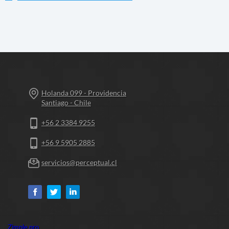
Holanda 099 - Providencia
Santiago - Chile
+56 2 3384 9255
+56 9 5905 2885
servicios@perceptual.cl
Zimple.pro