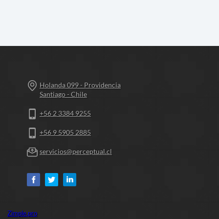
Holanda 099 - Providencia
Santiago - Chile
+56 2 3384 9255
+56 9 5905 2885
servicios@perceptual.cl
Zimple.pro