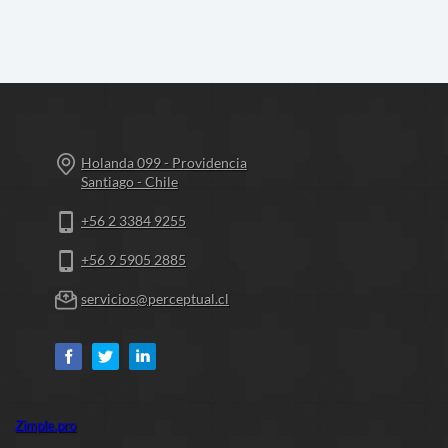
Holanda 099 - Providencia
Santiago - Chile
+56 2 3384 9255
+56 9 5905 2885
servicios@perceptual.cl
Zimple.pro