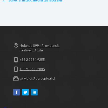
Volver al listado de ofertas laborales
Holanda 099 - Providencia
Santiago - Chile
+56 2 3384 9255
+56 9 5905 2885
servicios@perceptual.cl