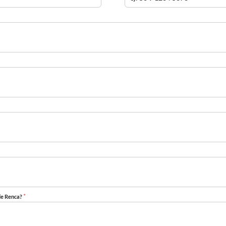
*
 de Renca?