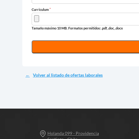
*
Curriculum
Tamaño máximo 10 MB.
Formatos permitidos: .pdf, .doc, .docx
Volver al listado de ofertas laborales
Holanda 099 - Providencia