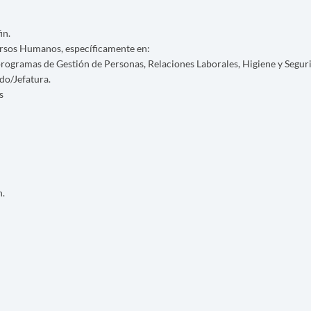
in.
ursos Humanos, específicamente en:
y programas de Gestión de Personas, Relaciones Laborales, Higiene y Segur
do/Jefatura.
s
n.