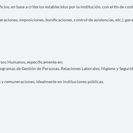
s, en base a criterios establecidos por la institución, con el fin de con
raciones, imposiciones, bonificaciones, control de asistencias, etc.), ga
ursos Humanos, específicamente en:
 programas de Gestión de Personas, Relaciones Laborales, Higiene y Seguri
y remuneraciones, idealmente en instituciones públicas.