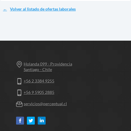
Volver al listado de ofertas laborales
Holanda 099 - Providencia
Santiago - Chile
+56 2 3384 9255
+56 9 5905 2885
servicios@perceptual.cl