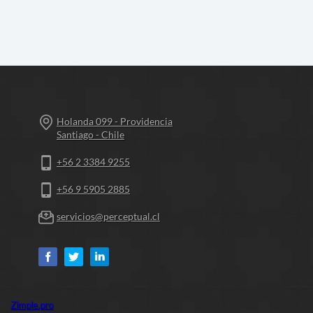
Holanda 099 - Providencia
Santiago - Chile
+56 2 3384 9255
+56 9 5905 2885
servicios@perceptual.cl
Zimple.pro