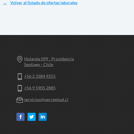
Volver al listado de ofertas laborales
Holanda 099 - Providencia
Santiago - Chile
+56 2 3384 9255
+56 9 5905 2885
servicios@perceptual.cl