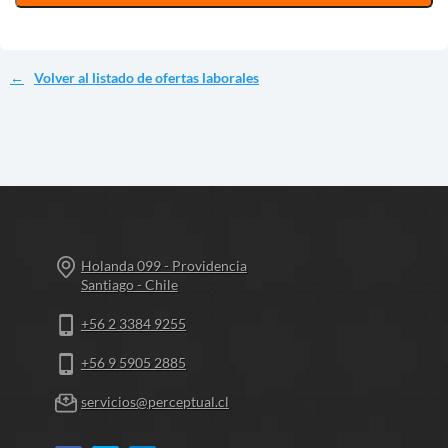
Volver al listado de ofertas laborales
Holanda 099 - Providencia
Santiago - Chile
+56 2 3384 9255
+56 9 5905 2885
servicios@perceptual.cl