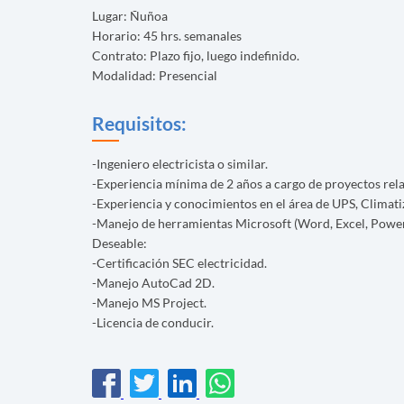
Lugar: Ñuñoa
Horario: 45 hrs. semanales
Contrato: Plazo fijo, luego indefinido.
Modalidad: Presencial
Requisitos:
-Ingeniero electricista o similar.
-Experiencia mínima de 2 años a cargo de proyectos rela
-Experiencia y conocimientos en el área de UPS, Climati
-Manejo de herramientas Microsoft (Word, Excel, Power
Deseable:
-Certificación SEC electricidad.
-Manejo AutoCad 2D.
-Manejo MS Project.
-Licencia de conducir.