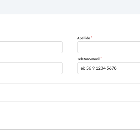
*
Apellido
*
Teléfono móvil
*