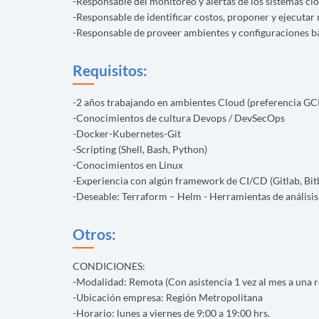
-Responsable del monitoreo y alertas de los sistemas cl
-Responsable de identificar costos, proponer y ejecutar
-Responsable de proveer ambientes y configuraciones ba
Requisitos:
-2 años trabajando en ambientes Cloud (preferencia GC
-Conocimientos de cultura Devops / DevSecOps
-Docker-Kubernetes-Git
-Scripting (Shell, Bash, Python)
-Conocimientos en Linux
-Experiencia con algún framework de CI/CD (Gitlab, Bitb
-Deseable: Terraform – Helm - Herramientas de análisi
Otros:
CONDICIONES:
-Modalidad: Remota (Con asistencia 1 vez al mes a un
-Ubicación empresa: Región Metropolitana
-Horario: lunes a viernes de 9:00 a 19:00 hrs.