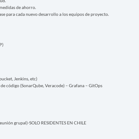
oud.
 medidas de ahorro.
se para cada nuevo desarrollo a los equipos de proyecto.
P)
ucket, Jenkins, etc)
s de código (SonarQube, Veracode) – Grafana – GitOps
a reunión grupal)-SOLO RESIDENTES EN CHILE