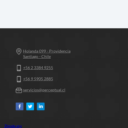
Holanda 099 - Providencia
Santiago - Chile
+56 2 3384 9255
+56 9 5905 2885
servicios@perceptual.cl
Zimple.pro