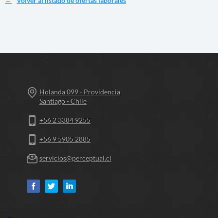
Volver al listado de ofertas laborales
Holanda 099 - Providencia
Santiago - Chile
+56 2 3384 9255
+56 9 5905 2885
servicios@perceptual.cl