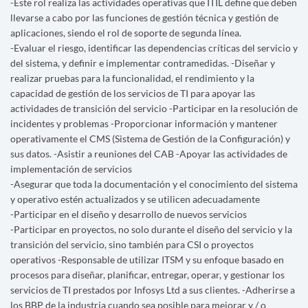
-Este rol realiza las actividades operativas que ITIL define que deben
llevarse a cabo por las funciones de gestión técnica y gestión de
aplicaciones, siendo el rol de soporte de segunda línea.
-Evaluar el riesgo, identificar las dependencias críticas del servicio y
del sistema, y definir e implementar contramedidas. -Diseñar y
realizar pruebas para la funcionalidad, el rendimiento y la
capacidad de gestión de los servicios de TI para apoyar las
actividades de transición del servicio -Participar en la resolución de
incidentes y problemas -Proporcionar información y mantener
operativamente el CMS (Sistema de Gestión de la Configuración) y
sus datos. -Asistir a reuniones del CAB -Apoyar las actividades de
implementación de servicios
-Asegurar que toda la documentación y el conocimiento del sistema
y operativo estén actualizados y se utilicen adecuadamente
-Participar en el diseño y desarrollo de nuevos servicios
-Participar en proyectos, no solo durante el diseño del servicio y la
transición del servicio, sino también para CSI o proyectos
operativos -Responsable de utilizar ITSM y su enfoque basado en
procesos para diseñar, planificar, entregar, operar, y gestionar los
servicios de TI prestados por Infosys Ltd a sus clientes. -Adherirse a
los BBP de la industria cuando sea posible para mejorar y / o