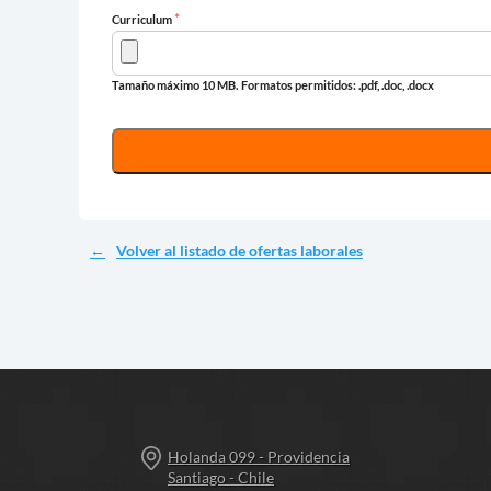
*
Curriculum
Tamaño máximo 10 MB.
Formatos permitidos: .pdf, .doc, .docx
Volver al listado de ofertas laborales
Holanda 099 - Providencia
Santiago - Chile