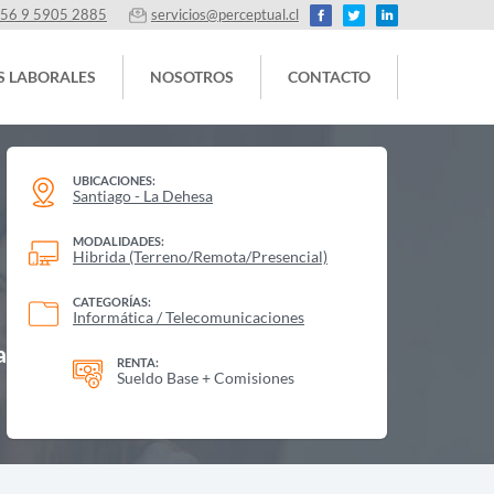
56 9 5905 2885
servicios@perceptual.cl
S LABORALES
NOSOTROS
CONTACTO
UBICACIONES:
Santiago - La Dehesa
MODALIDADES:
Hibrida (Terreno/Remota/Presencial)
CATEGORÍAS:
Informática / Telecomunicaciones
a
RENTA:
Sueldo Base + Comisiones