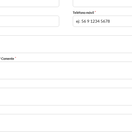
*
Teléfono móvil
*
r? Comente