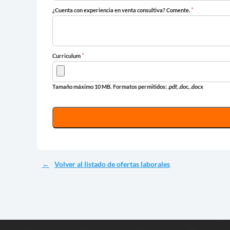
*
¿Cuenta con experiencia en venta consultiva? Comente.
*
Curriculum
Tamaño máximo 10 MB.
Formatos permitidos: .pdf, .doc, .docx
Volver al listado de ofertas laborales