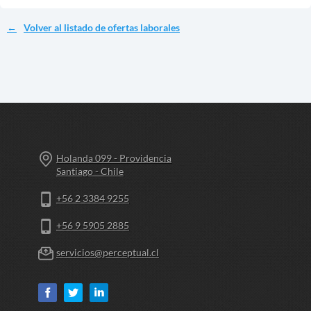
Volver al listado de ofertas laborales
Holanda 099 - Providencia
Santiago - Chile
+56 2 3384 9255
+56 9 5905 2885
servicios@perceptual.cl