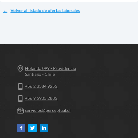
Volver al listado de ofertas laborales
Holanda 099 - Providencia
Santiago - Chile
+56 2 3384 9255
+56 9 5905 2885
servicios@perceptual.cl