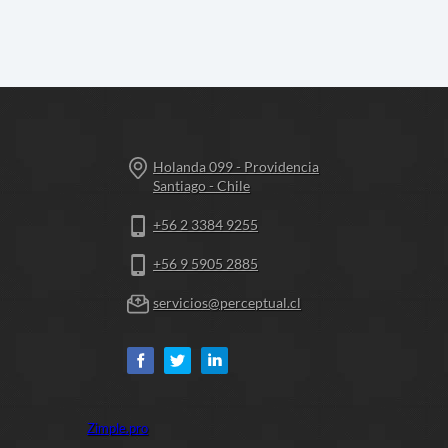
Holanda 099 - Providencia
Santiago - Chile
+56 2 3384 9255
+56 9 5905 2885
servicios@perceptual.cl
Zimple.pro