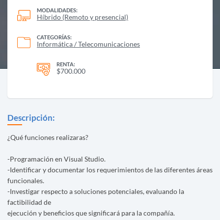
MODALIDADES:
Híbrido (Remoto y presencial)
CATEGORÍAS:
Informática / Telecomunicaciones
RENTA:
$700.000
Descripción:
¿Qué funciones realizaras?
-Programación en Visual Studio.
-Identificar y documentar los requerimientos de las diferentes áreas
funcionales.
-Investigar respecto a soluciones potenciales, evaluando la
factibilidad de
ejecución y beneficios que significará para la compañía.